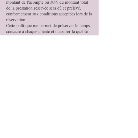
montant de l'acompte ou 30% du montant total
de la prestation réservée sera dû et prélevé,
conformément aux conditions acceptées lors de la
réservation.
Cette politique me permet de préserver le temps
consacré à chaque cliente et d'assurer la qualité
de mes prestations.
Merci pour votre compréhension et votre fidélité.
Magnifi'Sens
Coordonnées
+33634424756
christelle.muret@icloud.com
Angers, France