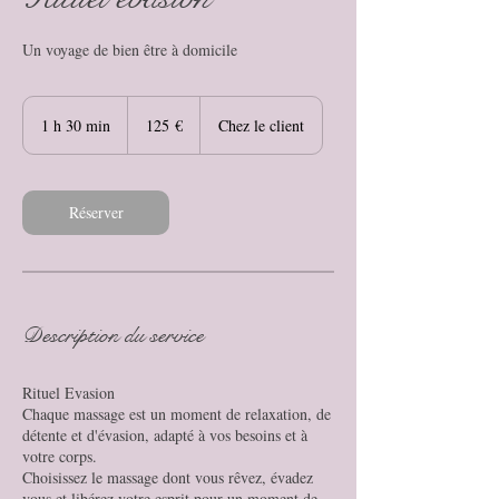
Un voyage de bien être à domicile
125
euros
1 h 30 min
1
125 €
Chez le client
3
0
m
i
Réserver
n
Description du service
Rituel Evasion
Chaque massage est un moment de relaxation, de
détente et d'évasion, adapté à vos besoins et à
votre corps.
Choisissez le massage dont vous rêvez, évadez
vous et libérez votre esprit pour un moment de