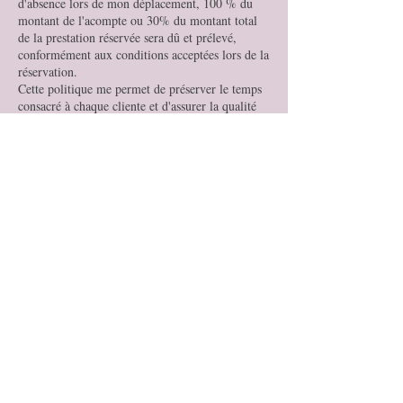
d'absence lors de mon déplacement, 100 % du
montant de l'acompte ou 30% du montant total
de la prestation réservée sera dû et prélevé,
conformément aux conditions acceptées lors de la
réservation.
Cette politique me permet de préserver le temps
consacré à chaque cliente et d'assurer la qualité
de mes prestations.
Merci pour votre compréhension et votre fidélité.
Magnifi'Sens
Coordonnées
+33634424756
christelle.muret@icloud.com
Angers, France