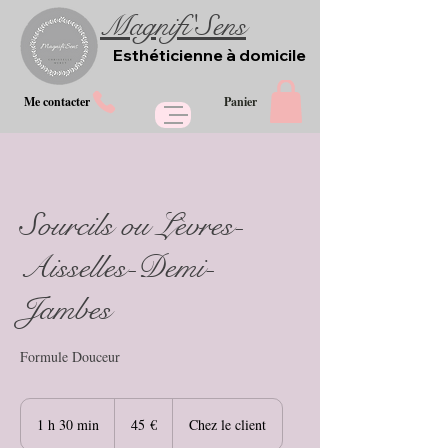
Magnifi'Sens
Esthéticienne à domicile
Me contacter
Panier
Sourcils ou Lèvres-
Aisselles-Demi-
Jambes
Formule Douceur
45
euros
1 h 30 min
1
45 €
Chez le client
3