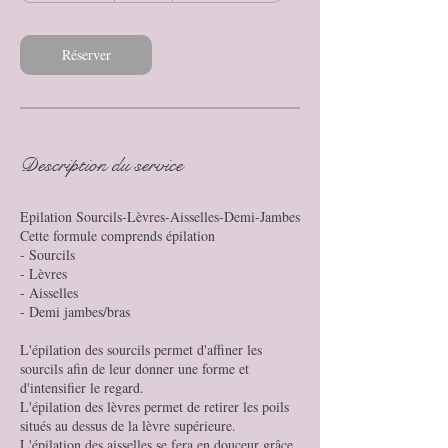
0
m
i
Réserver
n
Description du service
Epilation Sourcils-Lèvres-Aisselles-Demi-Jambes
Cette formule comprends épilation
- Sourcils
- Lèvres
- Aisselles
- Demi jambes/bras
L'épilation des sourcils permet d'affiner les
sourcils afin de leur donner une forme et
d'intensifier le regard.
L'épilation des lèvres permet de retirer les poils
situés au dessus de la lèvre supérieure.
L'épilation des aisselles se fera en douceur grâce